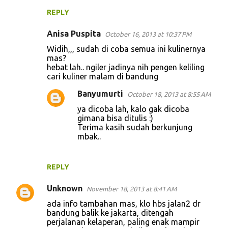
REPLY
Anisa Puspita
October 16, 2013 at 10:37 PM
Widih,,, sudah di coba semua ini kulinernya
mas?
hebat lah.. ngiler jadinya nih pengen keliling
cari kuliner malam di bandung
Banyumurti
October 18, 2013 at 8:55 AM
ya dicoba lah, kalo gak dicoba
gimana bisa ditulis :)
Terima kasih sudah berkunjung
mbak..
REPLY
Unknown
November 18, 2013 at 8:41 AM
ada info tambahan mas, klo hbs jalan2 dr
bandung balik ke jakarta, ditengah
perjalanan kelaperan, paling enak mampir