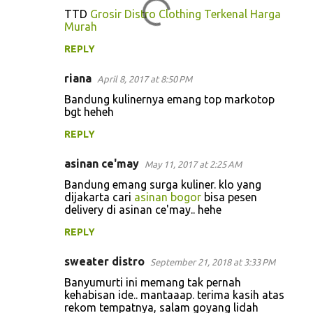
TTD
Grosir Distro Clothing Terkenal Harga
Murah
REPLY
riana
April 8, 2017 at 8:50 PM
Bandung kulinernya emang top markotop
bgt heheh
REPLY
asinan ce'may
May 11, 2017 at 2:25 AM
Bandung emang surga kuliner. klo yang
dijakarta cari
asinan bogor
bisa pesen
delivery di asinan ce'may.. hehe
REPLY
sweater distro
September 21, 2018 at 3:33 PM
Banyumurti ini memang tak pernah
kehabisan ide.. mantaaap. terima kasih atas
rekom tempatnya, salam goyang lidah