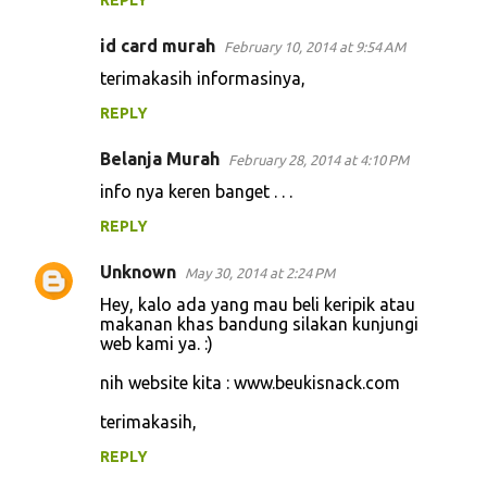
REPLY
id card murah
February 10, 2014 at 9:54 AM
terimakasih informasinya,
REPLY
Belanja Murah
February 28, 2014 at 4:10 PM
info nya keren banget . . .
REPLY
Unknown
May 30, 2014 at 2:24 PM
Hey, kalo ada yang mau beli keripik atau
makanan khas bandung silakan kunjungi
web kami ya. :)
nih website kita : www.beukisnack.com
terimakasih,
REPLY