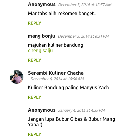
Anonymous
December 3, 2014 at 12:57 AM
Mantabs niih..rekomen banget..
REPLY
mang bonju
December 3, 2014 at 6:31 PM
majukan kuliner bandung
cireng salju
REPLY
Serambi Kuliner Chacha
December 6, 2014 at 10:56 AM
Kuliner Bandung paling Manyus Yach
REPLY
Anonymous
January 4, 2015 at 4:39 PM
Jangan lupa Bubur Gibas & Bubur Mang
Yana :)
REPLY