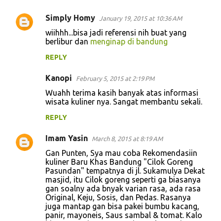
Simply Homy
January 19, 2015 at 10:36 AM
wiihhh...bisa jadi referensi nih buat yang
berlibur dan
menginap di bandung
REPLY
Kanopi
February 5, 2015 at 2:19 PM
Wuahh terima kasih banyak atas informasi
wisata kuliner nya. Sangat membantu sekali.
REPLY
Imam Yasin
March 8, 2015 at 8:19 AM
Gan Punten, Sya mau coba Rekomendasiin
kuliner Baru Khas Bandung "Cilok Goreng
Pasundan" tempatnya di jl. Sukamulya Dekat
masjid, itu Cilok goreng seperti ga biasanya
gan soalny ada bnyak varian rasa, ada rasa
Original, Keju, Sosis, dan Pedas. Rasanya
juga mantap gan bisa pakei bumbu kacang,
panir, mayoneis, Saus sambal & tomat. Kalo