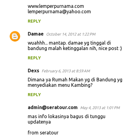
www.lemperpurnama.com
lemperpurnama@yahoo.com
REPLY
Damae
October 14, 2012 at 1:22 PM
wuahhh... mantap. damae yg tinggal di
bandung malah ketinggalan nih, nice post :)
REPLY
Dexs
February 6, 2013 at 8:59 AM
Dimana ya Rumah Makan yg di Bandung yg
menyediakan menu Kambing?
REPLY
admin@seratour.com
May 4, 2013 at 1:01 PM
mas info lokasinya bagus di tunggu
updatenya
from seratour