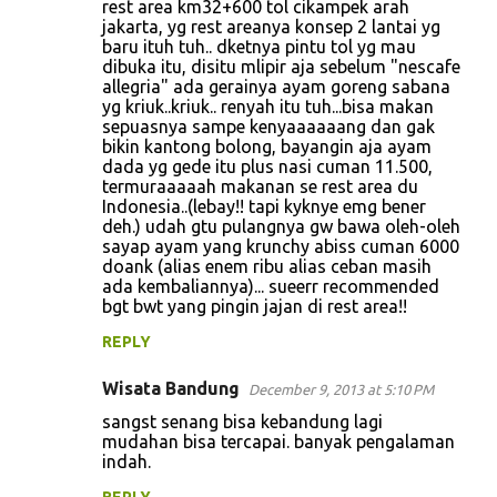
rest area km32+600 tol cikampek arah
jakarta, yg rest areanya konsep 2 lantai yg
baru ituh tuh.. dketnya pintu tol yg mau
dibuka itu, disitu mlipir aja sebelum "nescafe
allegria" ada gerainya ayam goreng sabana
yg kriuk..kriuk.. renyah itu tuh...bisa makan
sepuasnya sampe kenyaaaaaang dan gak
bikin kantong bolong, bayangin aja ayam
dada yg gede itu plus nasi cuman 11.500,
termuraaaaah makanan se rest area du
Indonesia..(lebay!! tapi kyknye emg bener
deh.) udah gtu pulangnya gw bawa oleh-oleh
sayap ayam yang krunchy abiss cuman 6000
doank (alias enem ribu alias ceban masih
ada kembaliannya)... sueerr recommended
bgt bwt yang pingin jajan di rest area!!
REPLY
Wisata Bandung
December 9, 2013 at 5:10 PM
sangst senang bisa kebandung lagi
mudahan bisa tercapai. banyak pengalaman
indah.