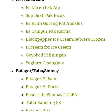
Es Duren Pak Aip
Sop Buah Pak Ewok
Es Krim Goreng RM Andalus
Es Campur Pak Karma
Blackpepper Ice Cream, Sub7ero Frozen
I Scream for Ice Cream
Goyobod Kiliningan
Yoghurt Cisangkuy
Batagor/Tahu/Siomay
Batagor H. Isan
Batagor H. Darto
Baso Tahu/Siomay TULEN
Tahu Bandung SB
Batagor Riri