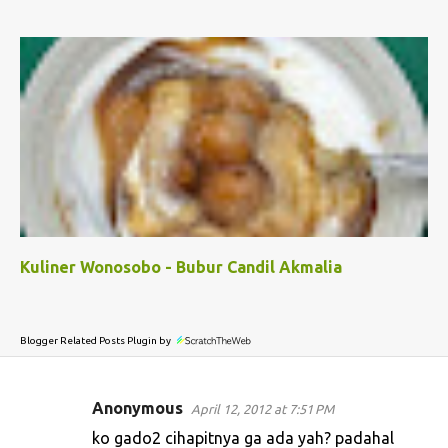
Kuliner Wonosobo - Bubur Candil Akmalia
Blogger Related Posts Plugin by
Anonymous
April 12, 2012 at 7:51 PM
C
ko gado2 cihapitnya ga ada yah? padahal