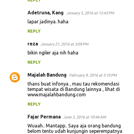
REPLY
Adetruna, Kang
January 5, 2016 at 12:43 PM
lapar jadinya. haha
REPLY
reza
January 21, 2016 at 3:09 PM
bikin ngiler aja nih haha
REPLY
Majalah Bandung
February 9, 2016 at 3:10 PM
thans buat infonya , mau tau rekomendasi
tempat wisata di Bandung lainnya , lihat di
www.majalahbandung.com
REPLY
Fajar Permana
June 3, 2016 at 10:46 AM
Wuaah.. Mantapp.. Saya aja orang bandung
belom tentu udah kunjungin seperempatnya