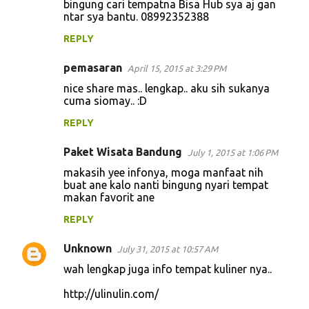
bingung cari tempatna Bisa Hub sya aj gan
ntar sya bantu. 08992352388
REPLY
pemasaran
April 15, 2015 at 3:29 PM
nice share mas.. lengkap.. aku sih sukanya
cuma siomay.. :D
REPLY
Paket Wisata Bandung
July 1, 2015 at 1:06 PM
makasih yee infonya, moga manfaat nih
buat ane kalo nanti bingung nyari tempat
makan favorit ane
REPLY
Unknown
July 31, 2015 at 10:57 AM
wah lengkap juga info tempat kuliner nya..
http://ulinulin.com/