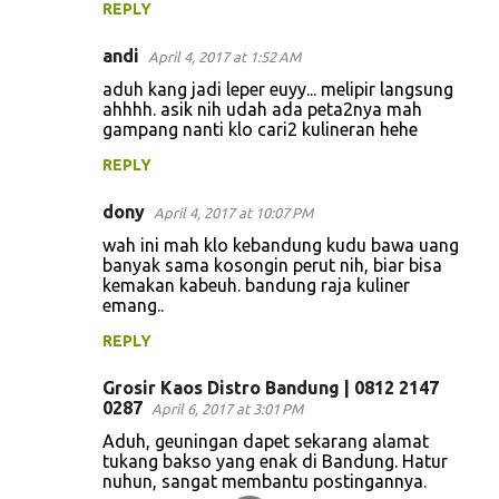
REPLY
andi
April 4, 2017 at 1:52 AM
aduh kang jadi leper euyy... melipir langsung
ahhhh. asik nih udah ada peta2nya mah
gampang nanti klo cari2 kulineran hehe
REPLY
dony
April 4, 2017 at 10:07 PM
wah ini mah klo kebandung kudu bawa uang
banyak sama kosongin perut nih, biar bisa
kemakan kabeuh. bandung raja kuliner
emang..
REPLY
Grosir Kaos Distro Bandung | 0812 2147
0287
April 6, 2017 at 3:01 PM
Aduh, geuningan dapet sekarang alamat
tukang bakso yang enak di Bandung. Hatur
nuhun, sangat membantu postingannya.