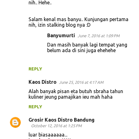
nih.. Hehe..
Salam kenal mas banyu.. Kunjungan pertama
nih, izin stalking blog nya :D
Banyumurti
June 7, 2016 at 1:09 PM
Dan masih banyak lagi tempat yang
belum ada di sini juga ehehehe
REPLY
Kaos Distro
June 25, 2016 at 4:17 AM
Alah banyak pisan eta butuh sbraha tahun
kuliner jeung pamajikan ieu mah haha
REPLY
Grosir Kaos Distro Bandung
October 12, 2016 at 1:25 PM
luar biasaaaaaa...