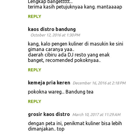
Lengkap bangettttt...
terima kasih petujuknyaa kang. mantaaaap
REPLY
kaos distro bandung
October 12, 2016 at 1:30 PM
kang, kalo pengen kuliner di masukin ke sini
gimana caranya yaa..
daerah cibiru ada DJ resto yang enak
banget, recomended pokoknyaa..
REPLY
kemeja pria keren
December 16, 2016 at 2:18 PM
pokokna wareg... Bandung tea
REPLY
grosir kaos distro
March 10, 2017 at 11:29 AM
dengan peta ini, penikmat kuliner bisa lebih
dimanjakan.. top