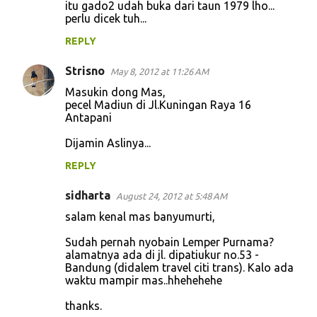
o
itu gado2 udah buka dari taun 1979 lho...
perlu dicek tuh...
m
m
REPLY
e
Strisno
May 8, 2012 at 11:26 AM
n
Masukin dong Mas,
t
pecel Madiun di Jl.Kuningan Raya 16
Antapani
s
Dijamin Aslinya...
REPLY
sidharta
August 24, 2012 at 5:48 AM
salam kenal mas banyumurti,
Sudah pernah nyobain Lemper Purnama?
alamatnya ada di jl. dipatiukur no.53 -
Bandung (didalem travel citi trans). Kalo ada
waktu mampir mas..hhehehehe
thanks.