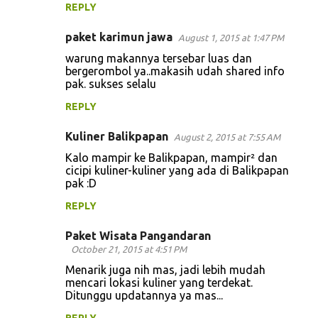
REPLY
paket karimun jawa
August 1, 2015 at 1:47 PM
warung makannya tersebar luas dan
bergerombol ya..makasih udah shared info
pak. sukses selalu
REPLY
Kuliner Balikpapan
August 2, 2015 at 7:55 AM
Kalo mampir ke Balikpapan, mampir² dan
cicipi kuliner-kuliner yang ada di Balikpapan
pak :D
REPLY
Paket Wisata Pangandaran
October 21, 2015 at 4:51 PM
Menarik juga nih mas, jadi lebih mudah
mencari lokasi kuliner yang terdekat.
Ditunggu updatannya ya mas...