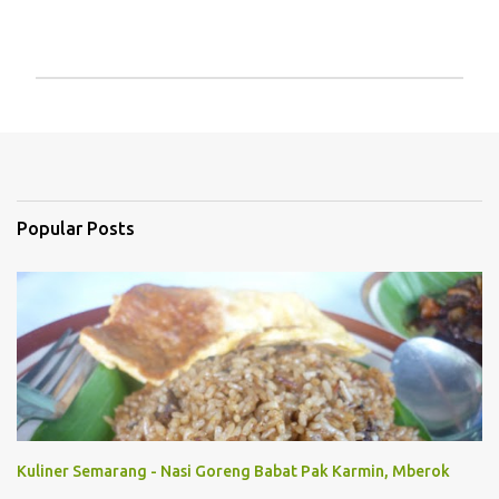
P
o
s
t
a
C
Popular Posts
o
m
m
e
n
t
Kuliner Semarang - Nasi Goreng Babat Pak Karmin, Mberok