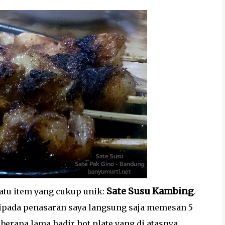
Sate Susu Kambing
satu item yang cukup unik:
.
ripada penasaran saya langsung saja memesan 5
k berapa lama hadir hot plate yang di atasnya