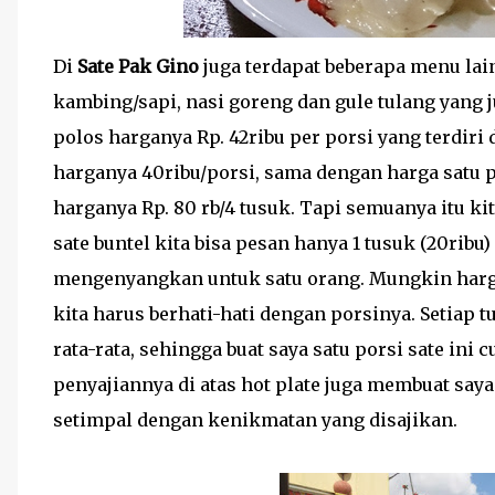
Di
Sate Pak Gino
juga terdapat beberapa menu lain
kambing/sapi, nasi goreng dan gule tulang yang j
polos harganya Rp. 42ribu per porsi yang terdiri da
harganya 40ribu/porsi, sama dengan harga satu p
harganya Rp. 80 rb/4 tusuk. Tapi semuanya itu ki
sate buntel kita bisa pesan hanya 1 tusuk (20ri
mengenyangkan untuk satu orang. Mungkin harga
kita harus berhati-hati dengan porsinya. Setiap 
rata-rata, sehingga buat saya satu porsi sate ini 
penyajiannya di atas hot plate juga membuat say
setimpal dengan kenikmatan yang disajikan.