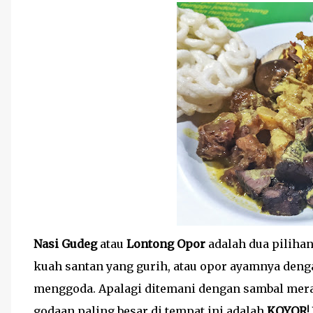
Nasi Gudeg
atau
Lontong Opor
adalah dua piliha
kuah santan yang gurih, atau opor ayamnya den
menggoda. Apalagi ditemani dengan sambal mera
godaan paling besar di tempat ini adalah
KOYOR
!