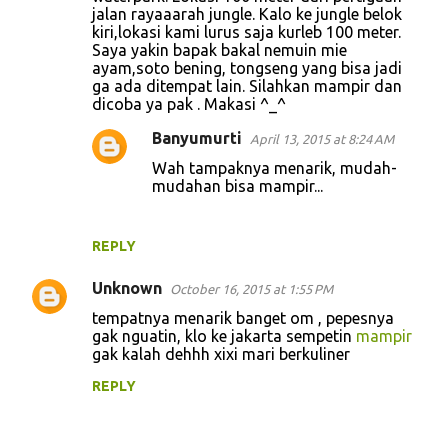
jalan rayaaarah jungle. Kalo ke jungle belok
kiri,lokasi kami lurus saja kurleb 100 meter.
Saya yakin bapak bakal nemuin mie
ayam,soto bening, tongseng yang bisa jadi
ga ada ditempat lain. Silahkan mampir dan
dicoba ya pak . Makasi ^_^
Banyumurti
April 13, 2015 at 8:24 AM
Wah tampaknya menarik, mudah-
mudahan bisa mampir...
REPLY
Unknown
October 16, 2015 at 1:55 PM
tempatnya menarik banget om , pepesnya
gak nguatin, klo ke jakarta sempetin
mampir
gak kalah dehhh xixi mari berkuliner
REPLY