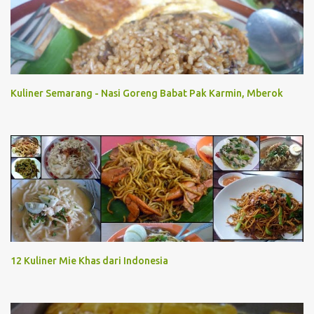
t
Kuliner Semarang - Nasi Goreng Babat Pak Karmin, Mberok
12 Kuliner Mie Khas dari Indonesia