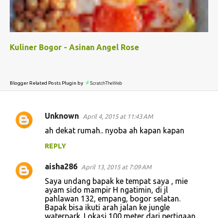
Kuliner Bogor - Asinan Angel Rose
Blogger Related Posts Plugin by
Unknown
April 4, 2015 at 11:43 AM
C
ah dekat rumah.. nyoba ah kapan kapan
o
REPLY
m
m
aisha286
April 13, 2015 at 7:09 AM
e
Saya undang bapak ke tempat saya , mie
n
ayam sido mampir H ngatimin, di jl
pahlawan 132, empang, bogor selatan.
t
Bapak bisa ikuti arah jalan ke jungle
waterpark. Lokasi 100 meter dari pertigaan
s