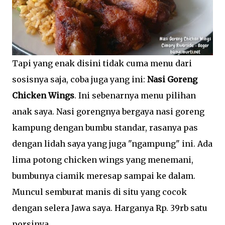
Tapi yang enak disini tidak cuma menu dari
sosisnya saja, coba juga yang ini:
Nasi Goreng
Chicken Wings
. Ini sebenarnya menu pilihan
anak saya. Nasi gorengnya bergaya nasi goreng
kampung dengan bumbu standar, rasanya pas
dengan lidah saya yang juga "ngampung" ini. Ada
lima potong chicken wings yang menemani,
bumbunya ciamik meresap sampai ke dalam.
Muncul semburat manis di situ yang cocok
dengan selera Jawa saya. Harganya Rp. 39rb satu
porsinya.