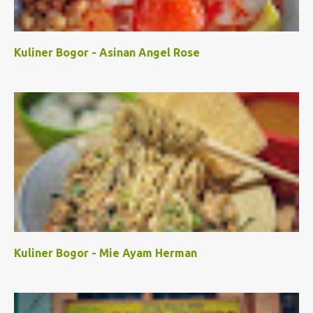
Kuliner Bogor - Asinan Angel Rose
Kuliner Bogor - Mie Ayam Herman