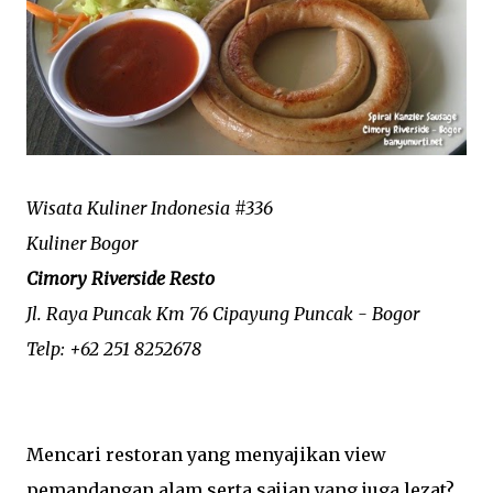
Wisata Kuliner Indonesia #336
Kuliner Bogor
Cimory Riverside Resto
Jl. Raya Puncak Km 76 Cipayung Puncak - Bogor
Telp: +62 251 8252678
Mencari restoran yang menyajikan view
pemandangan alam serta sajian yang juga lezat?