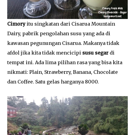
Cimory
itu singkatan dari Cisarua Mountain
Dairy, pabrik pengolahan susu yang ada di
kawasan pegunungan Cisarua. Makanya tidak
afdol jika kita tidak mencicipi
susu segar
di
tempat ini. Ada lima pilihan rasa yang bisa kita
nikmati: Plain, Strawberry, Banana, Chocolate
dan Coffee. Satu gelas harganya 8000.