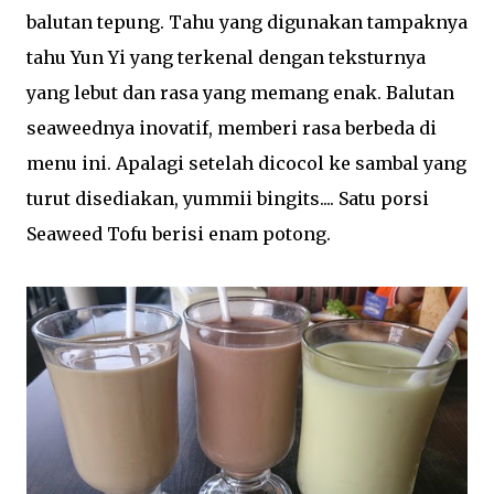
balutan tepung. Tahu yang digunakan tampaknya
tahu Yun Yi yang terkenal dengan teksturnya
yang lebut dan rasa yang memang enak. Balutan
seaweednya inovatif, memberi rasa berbeda di
menu ini. Apalagi setelah dicocol ke sambal yang
turut disediakan, yummii bingits.... Satu porsi
Seaweed Tofu berisi enam potong.