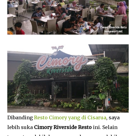
Dibanding
Resto Cimory yang di Cisarua
, saya
lebih suka
Cimory Riverside Resto
ini. Selain