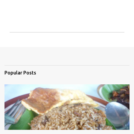
P
o
s
t
a
C
Popular Posts
o
m
m
e
n
t