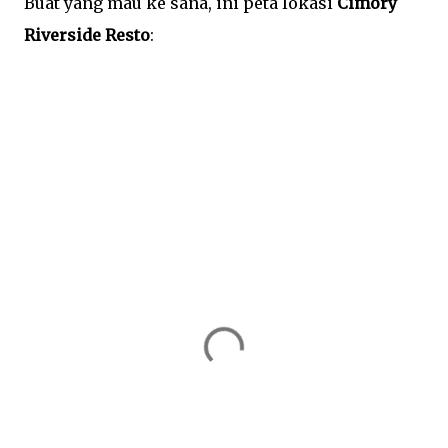
Buat yang mau ke sana, ini peta lokasi
Cimory
Riverside Resto
: