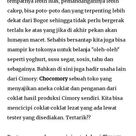
tempatnya lebih luas, pemandangannya lebih
cakep, bisa poto-poto dan yang terpenting lebih
dekat dari Bogor sehingga tidak perlu bergerak
terlalu ke atas yang jika di akhir pekan akan
lumayan macet. Sehabis bersantap kita juga bisa
mampir ke tokonya untuk belanja "oleh-oleh"
seperti yoghurt, susu segar, sosis, tahu dan
sebagainya. Bahkan di sini juga hadir usaha lain
dari Cimory:
Chocomory
sebuah toko yang
menyajikan aneka coklat dan penganan dari
coklat hasil produksi Cimory sendiri. Kita bisa
mencicipi coklat-coklat lezat yang ada lewat
tester yang disediakan. Tertarik??