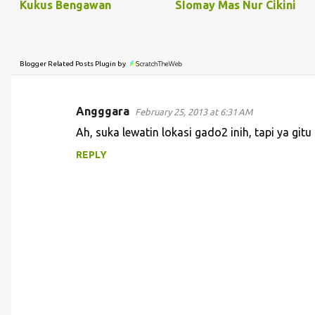
Kukus Bengawan
SIomay Mas Nur Cikini
Blogger Related Posts Plugin by
Angggara
February 25, 2013 at 6:31 AM
C
Ah, suka lewatin lokasi gado2 inih, tapi ya gi
o
REPLY
m
m
e
n
t
s