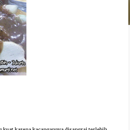
 kuat karena kacangannya disangrai terlebih