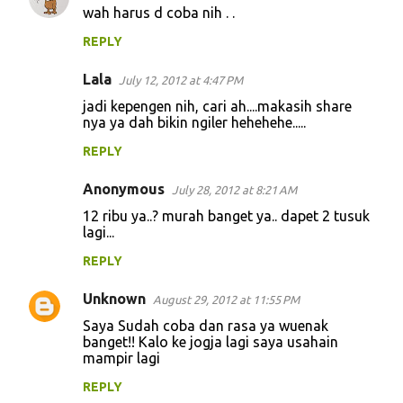
wah harus d coba nih . .
REPLY
Lala
July 12, 2012 at 4:47 PM
jadi kepengen nih, cari ah....makasih share
nya ya dah bikin ngiler hehehehe.....
REPLY
Anonymous
July 28, 2012 at 8:21 AM
12 ribu ya..? murah banget ya.. dapet 2 tusuk
lagi...
REPLY
Unknown
August 29, 2012 at 11:55 PM
Saya Sudah coba dan rasa ya wuenak
banget!! Kalo ke jogja lagi saya usahain
mampir lagi
REPLY