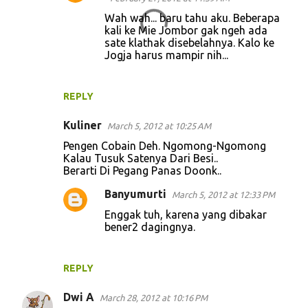
Wah wah... baru tahu aku. Beberapa
kali ke Mie Jombor gak ngeh ada
sate klathak disebelahnya. Kalo ke
Jogja harus mampir nih...
REPLY
Kuliner
March 5, 2012 at 10:25 AM
Pengen Cobain Deh. Ngomong-Ngomong
Kalau Tusuk Satenya Dari Besi..
Berarti Di Pegang Panas Doonk..
Banyumurti
March 5, 2012 at 12:33 PM
Enggak tuh, karena yang dibakar
bener2 dagingnya.
REPLY
Dwi A
March 28, 2012 at 10:16 PM