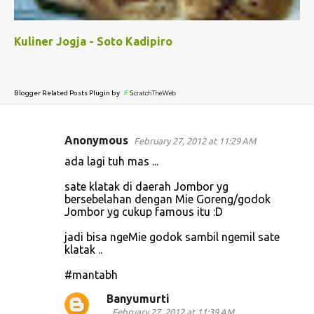
Kuliner Jogja - Soto Kadipiro
Blogger Related Posts Plugin by
Anonymous
February 27, 2012 at 11:29 AM
C
ada lagi tuh mas ...
o
sate klatak di daerah Jombor yg
m
bersebelahan dengan Mie Goreng/godok
m
Jombor yg cukup famous itu :D
e
jadi bisa ngeMie godok sambil ngemil sate
n
klatak ..
t
#mantabh
s
Banyumurti
February 27, 2012 at 11:39 AM