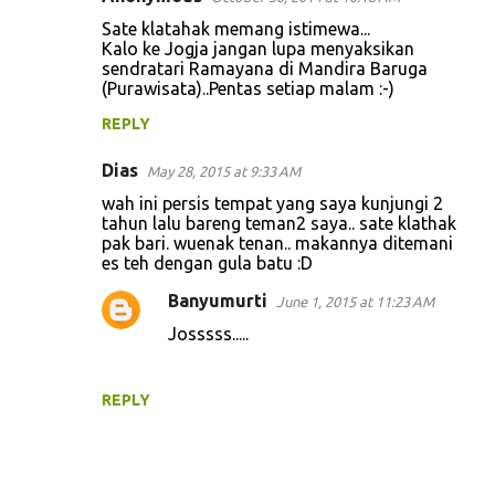
Sate klatahak memang istimewa...
Kalo ke Jogja jangan lupa menyaksikan
sendratari Ramayana di Mandira Baruga
(Purawisata)..Pentas setiap malam :-)
REPLY
Dias
May 28, 2015 at 9:33 AM
wah ini persis tempat yang saya kunjungi 2
tahun lalu bareng teman2 saya.. sate klathak
pak bari. wuenak tenan.. makannya ditemani
es teh dengan gula batu :D
Banyumurti
June 1, 2015 at 11:23 AM
Josssss.....
REPLY