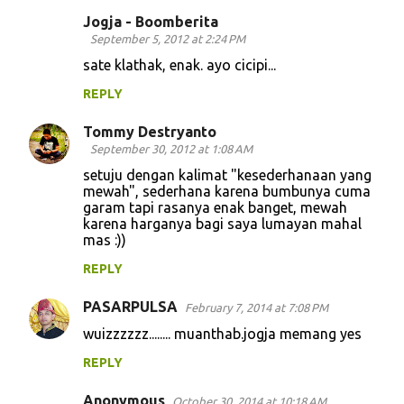
Jogja - Boomberita
September 5, 2012 at 2:24 PM
sate klathak, enak. ayo cicipi...
REPLY
Tommy Destryanto
September 30, 2012 at 1:08 AM
setuju dengan kalimat "kesederhanaan yang
mewah", sederhana karena bumbunya cuma
garam tapi rasanya enak banget, mewah
karena harganya bagi saya lumayan mahal
mas :))
REPLY
PASARPULSA
February 7, 2014 at 7:08 PM
wuizzzzzz........ muanthab.jogja memang yes
REPLY
Anonymous
October 30, 2014 at 10:18 AM