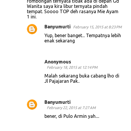
rombongan ternyata tidak ada di depan Gd
Wanita saya kira libur ternyata pindah
tempat. Soooo TOP deh rasanya Mie Ayam
1 ini.
Banyumurti
February 15, 2015 at 8:23 PM
Yup, bener banget... Tempatnya lebih
enak sekarang
Anonymous
February 18, 2015 at 12:14 PM
Malah sekarang buka cabang lho di
Jl Pajajaran Pak..
Banyumurti
February 22, 2015 at 7:27 AM
bener, di Pulo Armin yah....