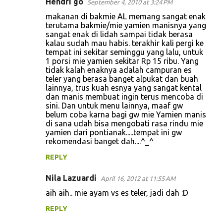
Hendri go
September 4, 2010 at 3:24 PM
C
makanan di bakmie AL memang sangat enak
o
terutama bakmie/mie yamien manisnya yang
sangat enak di lidah sampai tidak berasa
m
kalau sudah mau habis. terakhir kali pergi ke
m
tempat ini sekitar seminggu yang lalu, untuk
1 porsi mie yamien sekitar Rp 15 ribu. Yang
e
tidak kalah enaknya adalah campuran es
n
teler yang berasa banget alpukat dan buah
lainnya, trus kuah esnya yang sangat kental
t
dan manis membuat ingin terus mencoba di
s
sini. Dan untuk menu lainnya, maaf gw
belum coba karna bagi gw mie Yamien manis
di sana udah bisa mengobati rasa rindu mie
yamien dari pontianak.....tempat ini gw
rekomendasi banget dah....^_^
REPLY
Nila Lazuardi
April 16, 2012 at 11:55 AM
aih aih.. mie ayam vs es teler, jadi dah :D
REPLY