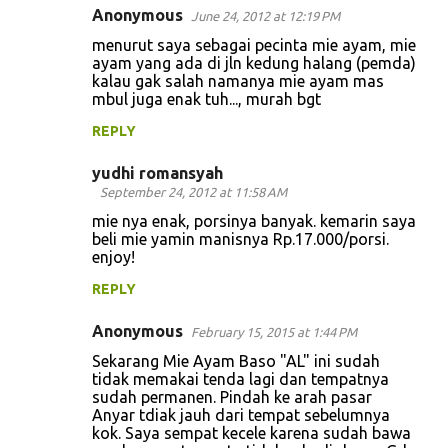
Anonymous
June 24, 2012 at 12:19 PM
menurut saya sebagai pecinta mie ayam, mie
ayam yang ada di jln kedung halang (pemda)
kalau gak salah namanya mie ayam mas
mbul juga enak tuh..., murah bgt
REPLY
yudhi romansyah
September 24, 2012 at 11:58 AM
mie nya enak, porsinya banyak. kemarin saya
beli mie yamin manisnya Rp.17.000/porsi.
enjoy!
REPLY
Anonymous
February 15, 2015 at 1:44 PM
Sekarang Mie Ayam Baso "AL" ini sudah
tidak memakai tenda lagi dan tempatnya
sudah permanen. Pindah ke arah pasar
Anyar tdiak jauh dari tempat sebelumnya
kok. Saya sempat kecele karena sudah bawa