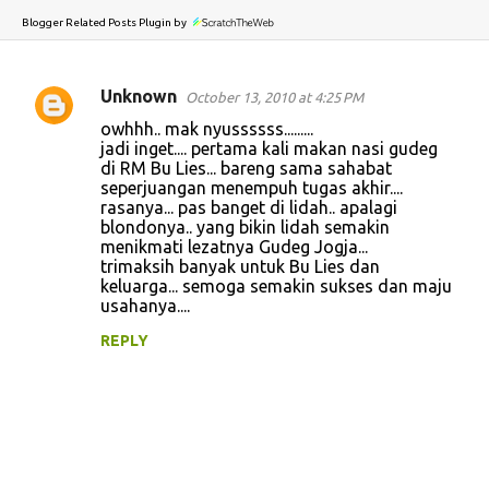
Blogger Related Posts Plugin by
Unknown
October 13, 2010 at 4:25 PM
C
owhhh.. mak nyussssss.........
o
jadi inget.... pertama kali makan nasi gudeg
di RM Bu Lies... bareng sama sahabat
m
seperjuangan menempuh tugas akhir....
m
rasanya... pas banget di lidah.. apalagi
blondonya.. yang bikin lidah semakin
e
menikmati lezatnya Gudeg Jogja...
n
trimaksih banyak untuk Bu Lies dan
keluarga... semoga semakin sukses dan maju
t
usahanya....
s
REPLY