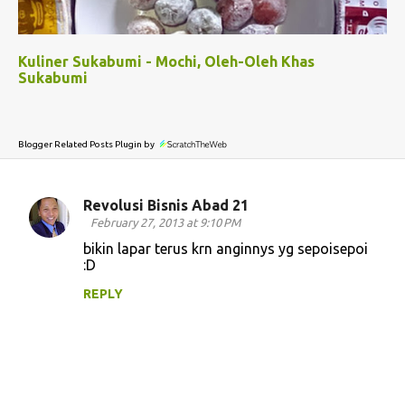
Kuliner Sukabumi - Mochi, Oleh-Oleh Khas
Sukabumi
Blogger Related Posts Plugin by
Revolusi Bisnis Abad 21
C
February 27, 2013 at 9:10 PM
o
bikin lapar terus krn anginnys yg sepoisepoi
:D
m
m
REPLY
e
n
t
s