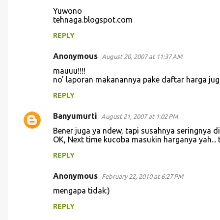
Yuwono
m
tehnaga.blogspot.com
m
REPLY
e
n
Anonymous
August 20, 2007 at 11:37 AM
t
mauuu!!!!
no' laporan makanannya pake daftar harga juga 
s
REPLY
Banyumurti
August 21, 2007 at 1:02 PM
Bener juga ya ndew, tapi susahnya seringnya di
OK, Next time kucoba masukin harganya yah... 
REPLY
Anonymous
February 22, 2010 at 6:27 PM
mengapa tidak:)
REPLY