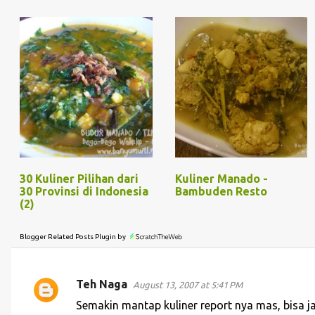
30 Kuliner Pilihan dari
Kuliner Manado -
30 Provinsi di Indonesia
Bambuden Resto
(2)
Blogger Related Posts Plugin by
Teh Naga
August 13, 2007 at 5:41 PM
C
Semakin mantap kuliner report nya mas, bisa ja
o