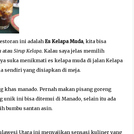
estoran ini adalah
Es Kelapa Muda
, kita bisa
a
atau
Sirup Kelapa
. Kalau saya jelas memilih
aya suka menikmati es kelapa muda di jalan Kelapa
a sendiri yang disiapkan di meja.
a yg khas manado. Pernah makan pisang goreng
 unik ini bisa ditemui di Manado, selain itu ada
ih bumbu santan asin.
lawesi Utara ini menyajikan sensasi kuliner yang