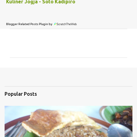
Kuliner Jogja - Soto Kadipiro
Blogger Related Posts Plugin by
C
o
m
m
e
n
t
Popular Posts
s