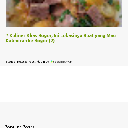
7 Kuliner Khas Bogor, Ini Lokasinya Buat yang Mau
Kulineran ke Bogor (2)
Blogger Related Posts Plugin by
C
o
m
m
e
n
t
Popular Posts