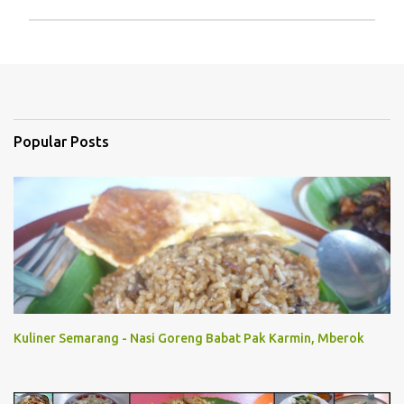
P
o
s
t
a
C
Popular Posts
o
m
m
e
n
t
Kuliner Semarang - Nasi Goreng Babat Pak Karmin, Mberok