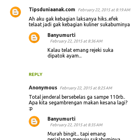
m
Tipsduniaanak.com
e
February 22, 2015 at 8:19 AM
n
Ah aku gak kebagian laksanya hiks..efek
telaat jadi gak kebagian kuliner sukabuminya
t
Banyumurti
s
February 22, 2015 at 8:36 AM
Kalau telat emang rejeki suka
dipatok ayam...
REPLY
Anonymous
February 22, 2015 at 8:25 AM
Total jenderal bersebelas ga sampe 110rb..
Apa kita segambrengan makan kesana lagi?
:p
Banyumurti
February 22, 2015 at 8:35 AM
Murah bingit... tapi emang
perjalanan menuju sukabuminya