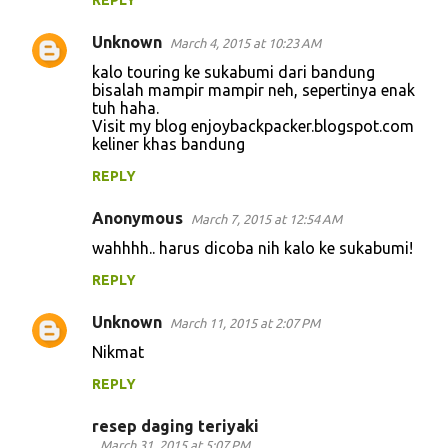
REPLY
Unknown
March 4, 2015 at 10:23 AM
kalo touring ke sukabumi dari bandung
bisalah mampir mampir neh, sepertinya enak
tuh haha.
Visit my blog enjoybackpacker.blogspot.com
keliner khas bandung
REPLY
Anonymous
March 7, 2015 at 12:54 AM
wahhhh.. harus dicoba nih kalo ke sukabumi!
REPLY
Unknown
March 11, 2015 at 2:07 PM
Nikmat
REPLY
resep daging teriyaki
March 31, 2015 at 5:07 PM