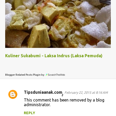
Kuliner Sukabumi - Laksa Indrus (Laksa Pemuda)
Blogger Related Posts Plugin by
Tipsduniaanak.com
February 22, 2015 at 8:16 AM
C
This comment has been removed by a blog
o
administrator.
m
REPLY