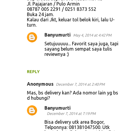
Jl. Pajajaran / Pulo Armin
n
08787 005 2291 / 0251 8373 552
Buka 24 jam.
t
Kalau dari Jkt, keluar tol belok kiri, lalu U-
s
turn.
Banyumurti
May 4, 2014 at 4:42 PM
Setujuuuuu... Favorit saya juga, tapi
sayang belum sempat saya tulis
reviewnya :)
REPLY
Anonymous
December 7, 2014 at 2:40 PM
Mas, bs delivery kan? Ada nomor lain yg bs
d hubungi?
Banyumurti
December 7, 2014 at 7:19 PM
Bisa delivery utk area Bogor,
Telponnya: 081381047500. Utk