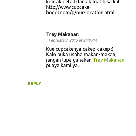
kontak detail dan alamat bisa liat:
http://www.cupcake-
bogor.com/p/our-location.html
Tray Makanan
February 3, 2015 at 2:48 PM
Kue cupcakenya cakep-cakep :)
Kalo buka usaha makan-makan,
jangan lupa gunakan
Tray Makanan
punya kami ya...
REPLY