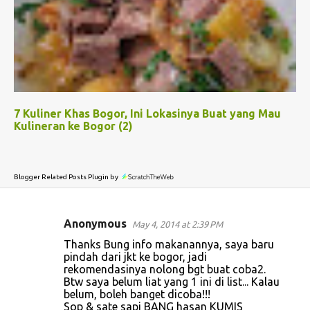
7 Kuliner Khas Bogor, Ini Lokasinya Buat yang Mau
Kulineran ke Bogor (2)
Blogger Related Posts Plugin by
Anonymous
May 4, 2014 at 2:39 PM
C
Thanks Bung info makanannya, saya baru
o
pindah dari jkt ke bogor, jadi
rekomendasinya nolong bgt buat coba2.
m
Btw saya belum liat yang 1 ini di list... Kalau
m
belum, boleh banget dicoba!!!
Sop & sate sapi BANG hasan KUMIS
e