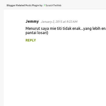
Blogger Related Posts Plugin by
Jemmy
January 2, 2015 at 9:22 AM
C
Menurut saya mie titi tidak enak....yang lebih e
o
pantai losari)
m
REPLY
m
e
n
t
s