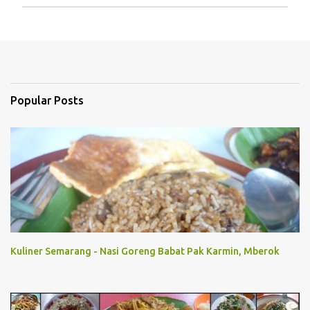
P
o
s
t
a
C
Popular Posts
o
m
m
e
n
t
Kuliner Semarang - Nasi Goreng Babat Pak Karmin, Mberok