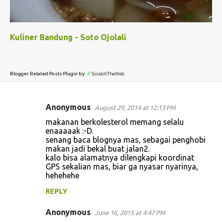
Kuliner Bandung - Soto Ojolali
Blogger Related Posts Plugin by
Anonymous
August 29, 2014 at 12:13 PM
C
makanan berkolesterol memang selalu
o
enaaaaak :-D.
senang baca blognya mas, sebagai penghobi
m
makan jadi bekal buat jalan2.
m
kalo bisa alamatnya dilengkapi koordinat
GPS sekalian mas, biar ga nyasar nyarinya,
e
hehehehe
n
REPLY
t
s
Anonymous
June 16, 2015 at 4:47 PM