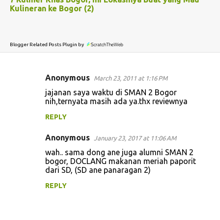
Kulineran ke Bogor (2)
Blogger Related Posts Plugin by
Anonymous
March 23, 2011 at 1:16 PM
C
jajanan saya waktu di SMAN 2 Bogor
o
nih,ternyata masih ada ya.thx reviewnya
m
REPLY
m
Anonymous
e
January 23, 2017 at 11:06 AM
n
wah.. sama dong ane juga alumni SMAN 2
bogor, DOCLANG makanan meriah paporit
t
dari SD, (SD ane panaragan 2)
s
REPLY