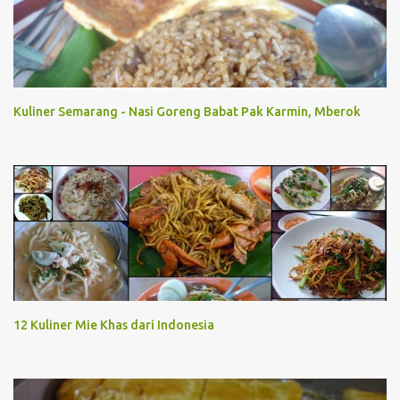
t
Kuliner Semarang - Nasi Goreng Babat Pak Karmin, Mberok
12 Kuliner Mie Khas dari Indonesia