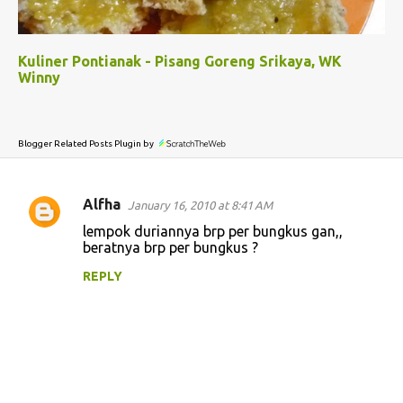
Kuliner Pontianak - Pisang Goreng Srikaya, WK
Winny
Blogger Related Posts Plugin by
Alfha
January 16, 2010 at 8:41 AM
C
lempok duriannya brp per bungkus gan,,
o
beratnya brp per bungkus ?
m
REPLY
m
e
n
t
s